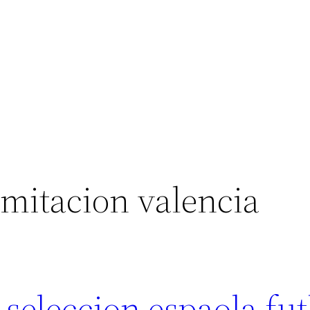
imitacion valencia
seleccion espaola fut