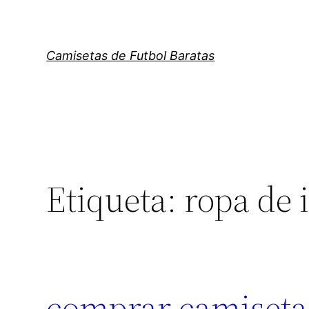
Saltar
al
contenido
Camisetas de Futbol Baratas
Etiqueta:
ropa de 
comprar camiseta 