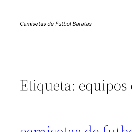
Saltar
al
contenido
Camisetas de Futbol Baratas
Etiqueta:
equipos 
camisetas de futbo