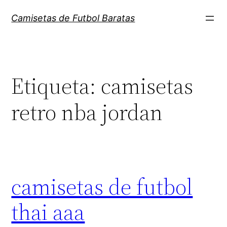
Saltar
Camisetas de Futbol Baratas
al
contenido
Etiqueta:
camisetas
retro nba jordan
camisetas de futbol
thai aaa