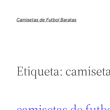
Saltar
al
contenido
Camisetas de Futbol Baratas
Etiqueta:
camiseta
camisetas de futb