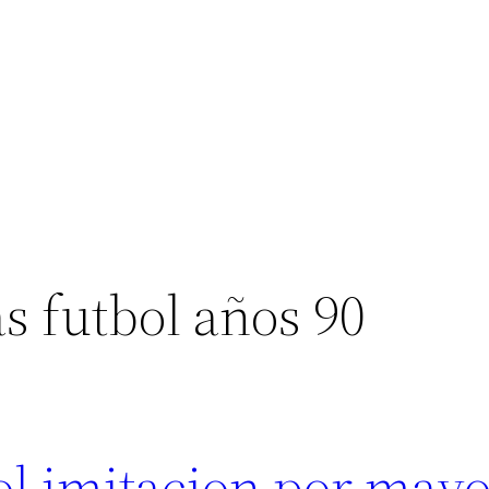
s futbol años 90
ol imitacion por may