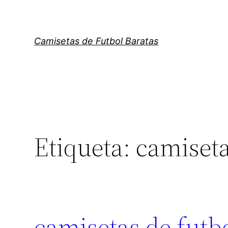
Saltar
al
contenido
Camisetas de Futbol Baratas
Etiqueta:
camiseta
camisetas de futbo