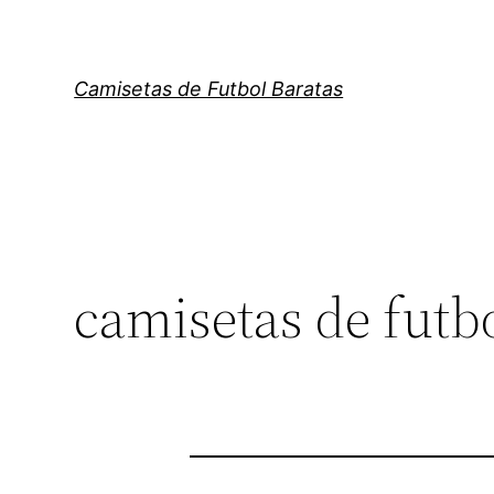
Saltar
al
contenido
Camisetas de Futbol Baratas
camisetas de futb