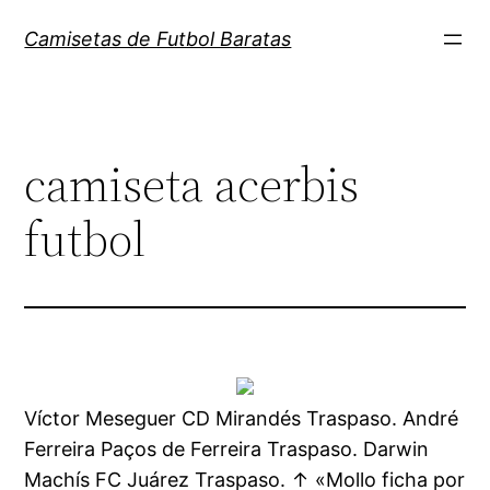
Saltar
Camisetas de Futbol Baratas
al
contenido
camiseta acerbis
futbol
Víctor Meseguer CD Mirandés Traspaso. André
Ferreira Paços de Ferreira Traspaso. Darwin
Machís FC Juárez Traspaso. ↑ «Mollo ficha por